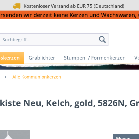
Kostenloser Versand ab EUR 75 (Deutschland)
ersenden wir derzeit keine Kerzen und Wachswaren
sskerzen
Grablichter
Stumpen- / Formenkerzen
V
Alle Kommunionkerzen
ste Neu, Kelch, gold, 5826N, G
Menge