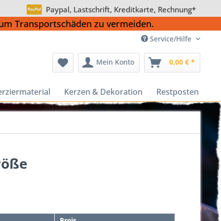
Paypal, Lastschrift, Kreditkarte, Rechnung*
, um Transportschäden zu vermeiden.
Service/Hilfe
Mein Konto
0,00 € *
erziermaterial
Kerzen & Dekoration
Restposten
röße
Preis