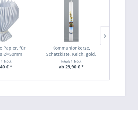
e Papier, für
Kommunionkerze,
Rundsch
is Ø=50mm
Schatzkiste, Kelch, gold,
Mattsati
5826, Größe wählbar
t
1 Stück
Inhalt
1 Stück
Inha
,40 € *
ab 29,90 € *
ab 3