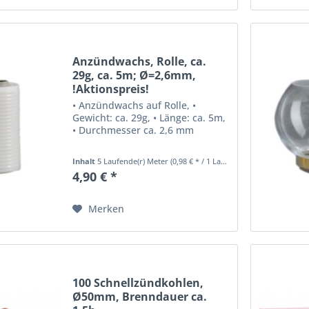
Anzündwachs, Rolle, ca.
29g, ca. 5m; Ø=2,6mm,
!Aktionspreis!
• Anzündwachs auf Rolle, •
Gewicht: ca. 29g, • Länge: ca. 5m,
• Durchmesser ca. 2,6 mm
Inhalt
5 Laufende(r) Meter
(0,98 € * / 1 Laufende(r) Meter)
4,90 € *
Merken
100 Schnellzündkohlen,
Ø50mm, Brenndauer ca.