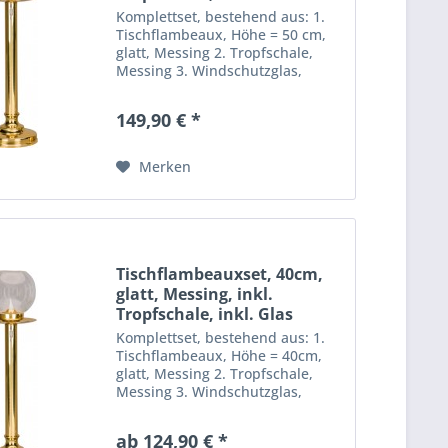
Komplettset, bestehend aus: 1.
Tischflambeaux, Höhe = 50 cm,
glatt, Messing 2. Tropfschale,
Messing 3. Windschutzglas,
wahlweise Kugel oder
Tulpenform. -Messing -Stabile
149,90 € *
Ausführung -Made in Germany
Merken
Tischflambeauxset, 40cm,
glatt, Messing, inkl.
Tropfschale, inkl. Glas
Komplettset, bestehend aus: 1.
Tischflambeaux, Höhe = 40cm,
glatt, Messing 2. Tropfschale,
Messing 3. Windschutzglas,
wahlweise Kugel oder
Tulpenform. -Messing -Stabile
ab 124,90 € *
Ausführung -Made in Germany