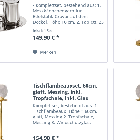
• Komplettset, bestehend aus: 1.
Messkännchengarnitur,
Edelstahl, Gravur auf dem
Deckel, Höhe 10 cm, 2. Tablett, 23
x 17,5 cm, • Hochwertige
Inhalt
1 Set
Ausführung. Hergestellt in
149,90 € *
Deutschland.
Merken
Tischflambeauxset, 60cm,
glatt, Messing, inkl.
Tropfschale, inkl. Glas
Komplettset, bestehend aus: 1.
Tischflambeaux, Höhe = 60cm,
glatt, Messing 2. Tropfschale,
Messing 3. Windschutzglas,
wahlweise Kugel oder
Tulpenform. -Messing -Stabile
154,90 € *
Ausführung -Made in Germany