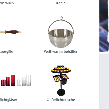
eihrauch
Kohle
spergille
Weihwasserbehälter
lichtgläser
Opferlichtetische