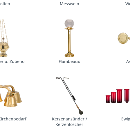
stien
Messwein
W
er u. Zubehör
Flambeaux
A
Kirchenbedarf
Kerzenanzünder /
Ewig
Kerzenlöscher