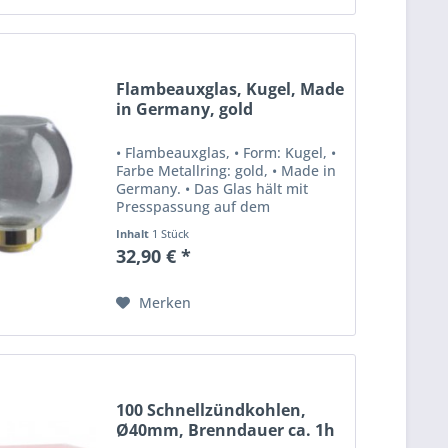
Flambeauxglas, Kugel, Made
in Germany, gold
• Flambeauxglas, • Form: Kugel, •
Farbe Metallring: gold, • Made in
Germany. • Das Glas hält mit
Presspassung auf dem
Flambeauxstab. Durchmesser
Inhalt
1 Stück
Öffnung ca. 29 mm
32,90 € *
Merken
100 Schnellzündkohlen,
Ø40mm, Brenndauer ca. 1h