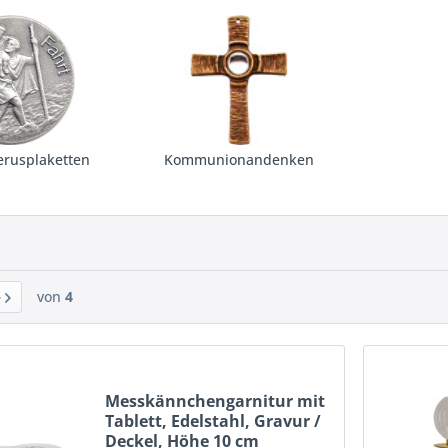
erusplaketten
Kommunionandenken
von
4
Messkännchengarnitur mit
Tablett, Edelstahl, Gravur /
Deckel, Höhe 10 cm