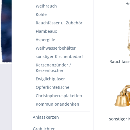
Ho
Weihrauch
Kohle
Rauchfässer u. Zubehör
Flambeaux
Aspergille
Weihwasserbehälter
sonstiger Kirchenbedarf
Rauchfäss
Kerzenanzünder /
Kerzenlöscher
Ewiglichtgläser
Opferlichtetische
Christopherusplaketten
Kommunionandenken
Anlasskerzen
sonstiger 
Grablichter