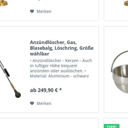
Merken
Anzündlöscher, Gas,
Blasebalg, Löschring, Größe
wählbar
• Anzündlöscher - Kerzen - Auch
in luftiger Höhe bequem
anzünden oder auslöschen. •
Material: Aluminium - schwarz
lackiert. • Länge: 75 cm - mit
Verlängerung um jeweils 50 cm
ab 249,90 € *
verlängerbar. • Einfaches
Anzünden, auch bei
hochstehnden...
Merken
TIPP!