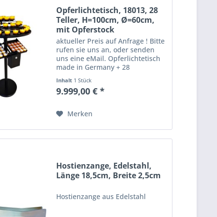
Opferlichtetisch, 18013, 28
Teller, H=100cm, Ø=60cm,
mit Opferstock
aktueller Preis auf Anfrage ! Bitte
rufen sie uns an, oder senden
uns eine eMail. Opferlichtetisch
made in Germany + 28
Brennstellen + Abmessungen:
Inhalt
1 Stück
Höhe: 100 cm, Durchmesser 60
9.999,00 € *
cm + Inklusive Opferstock und 2
Schlüsseln + smartes Design,...
Merken
Hostienzange, Edelstahl,
Länge 18,5cm, Breite 2,5cm
Hostienzange aus Edelstahl