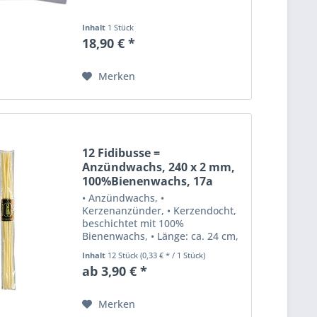
Inhalt
1 Stück
18,90 € *
Merken
12 Fidibusse =
Anzündwachs, 240 x 2 mm,
100%Bienenwachs, 17a
• Anzündwachs, •
Kerzenanzünder, • Kerzendocht,
beschichtet mit 100%
Bienenwachs, • Länge: ca. 24 cm,
• Durchmesser: ca. 2 mm, •
Inhalt
12 Stück
(0,33 € * / 1 Stück)
Verpackungseinheit: 12 Dochte in
ab 3,90 € *
einem Plistertütchen. • Hersteller:
Stockmar, Kaltenkirchen.
Merken