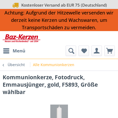
Kostenloser Versand ab EUR 75 (Deutschland)
Achtung: Aufgrund der Hitzewelle versenden wir
derzeit keine Kerzen und Wachswaren, um
Transportschäden zu vermeiden.
Menü
Übersicht
Alle Kommunionkerzen
Kommunionkerze, Fotodruck,
Emmausjünger, gold, F5893, Größe
wählbar