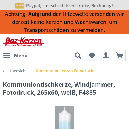
Kostenloser Versand ab EUR 75 (Deutschland)
Paypal, Lastschrift, Kreditkarte, Rechnung*
Achtung: Aufgrund der Hitzewelle versenden wir
derzeit keine Kerzen und Wachswaren, um
Transportschäden zu vermeiden.
Menü
Übersicht
Kommunionkerzen Fotodruck
Kommuniontischkerze, Windjammer,
Fotodruck, 265x60, weiß, F4885