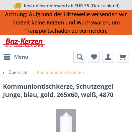
Kostenloser Versand ab EUR 75 (Deutschland)
Achtung: Aufgrund der Hitzewelle versenden wir
derzeit keine Kerzen und Wachswaren, um
Transportschäden zu vermeiden.
Menü
Übersicht
Kommuniontischkerzen
Kommuniontischkerze, Schutzengel
Junge, blau, gold, 265x60, weiß, 4870