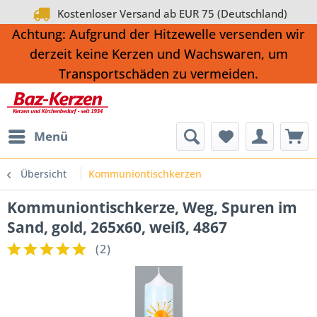
Kostenloser Versand ab EUR 75 (Deutschland)
Achtung: Aufgrund der Hitzewelle versenden wir
derzeit keine Kerzen und Wachswaren, um
Transportschäden zu vermeiden.
Menü
Übersicht
Kommuniontischkerzen
Kommuniontischkerze, Weg, Spuren im
Sand, gold, 265x60, weiß, 4867
(
2
)