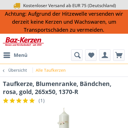
Kostenloser Versand ab EUR 75 (Deutschland)
Achtung: Aufgrund der Hitzewelle versenden wir
derzeit keine Kerzen und Wachswaren, um
Transportschäden zu vermeiden.
Menü
Übersicht
Alle Taufkerzen
Taufkerze, Blumenranke, Bändchen,
rosa, gold, 265x50, 1370-R
(
1
)