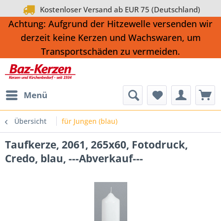
Kostenloser Versand ab EUR 75 (Deutschland)
Achtung: Aufgrund der Hitzewelle versenden wir
derzeit keine Kerzen und Wachswaren, um
Transportschäden zu vermeiden.
Menü
Übersicht
für Jungen (blau)
Taufkerze, 2061, 265x60, Fotodruck,
Credo, blau, ---Abverkauf---