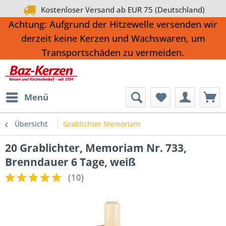
Kostenloser Versand ab EUR 75 (Deutschland)
Achtung: Aufgrund der Hitzewelle versenden wir
derzeit keine Kerzen und Wachswaren, um
Transportschäden zu vermeiden.
Menü
Übersicht
Grablichter Memoriam
20 Grablichter, Memoriam Nr. 733,
Brenndauer 6 Tage, weiß
(
10
)