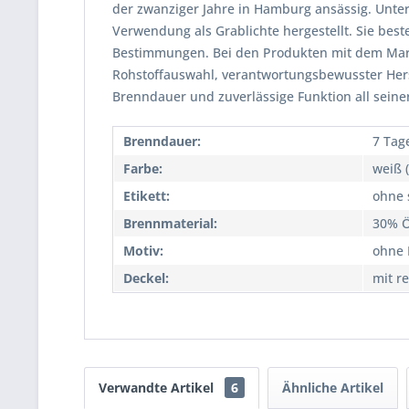
der zwanziger Jahre in Hamburg ansässig. Unt
Verwendung als Grablichte hergestellt. Sie be
Bestimmungen. Bei den Produkten mit dem Mark
Rohstoffauswahl, verantwortungsbewusster Herst
Brenndauer und zuverlässige Funktion all seine
Brenndauer:
7 Tag
Farbe:
weiß 
Etikett:
ohne s
Brennmaterial:
30% Ö
Motiv:
ohne 
Deckel:
mit r
Verwandte Artikel
6
Ähnliche Artikel