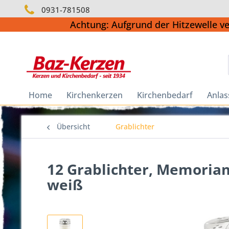
0931-781508
Achtung: Aufgrund der Hitzewelle v
Home
Kirchenkerzen
Kirchenbedarf
Anlas
Übersicht
Grablichter
12 Grablichter, Memoriam
weiß