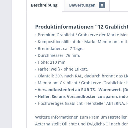
Beschreibung
Bewertungen
0
Produktinformationen "12 Grablicht
•
Premium Grablicht / Grabkerze der Marke Me
•
Kompositionsöllicht der Marke Memoriam, mit 
•
Brenndauer: ca. 7 Tage,
•
Durchmesser: 76 mm,
•
Höhe: 210 mm,
•
Farbe: weiß - ohne Etikett,
•
Ölanteil: 30% nach RAL, dadurch brennt das Li
•
Memoriam Grablicht / Grabkerze. Grablichter b
•
Versandkostenfrei ab EUR 75.- Warenwert. (De
• Helfen Sie uns Versandkosten zu sparen
, ind
•
Hochwertiges Grablicht - Hersteller AETERNA,
Weitere Informationen zum Premium Hersteller
Aeterna stellt Öllichte und Ewiglicht-Öl nach 