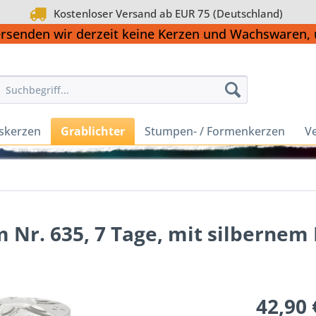
Kostenloser Versand ab EUR 75 (Deutschland)
ersenden wir derzeit keine Kerzen und Wachswaren
skerzen
Grablichter
Stumpen- / Formenkerzen
Ve
 Nr. 635, 7 Tage, mit silbernem 
42,90 