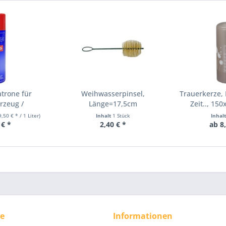
trone für
Weihwasserpinsel,
Trauerkerze, 
rzeug /
Länge=17,5cm
Zeit.., 15
uerzeug
9,50 € * / 1 Liter)
Inhalt
1 Stück
Inhal
 € *
2,40 € *
ab 8
ce
Informationen