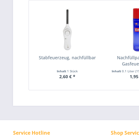
Stabfeuerzeug, nachfüllbar
Nachfüllpa
Gasfeue
Stabfe
Inhalt
1 Stück
Inhalt
0.1 Liter
(1
2,60 € *
1,95
Service Hotline
Shop Servi