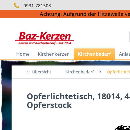
0931-781508
Achtung: Aufgrund der Hitzewelle v
Home
Kirchenkerzen
Kirchenbedarf
Anla
Übersicht
Kirchenbedarf
Opferlichte
Opferlichtetisch, 18014,
Opferstock