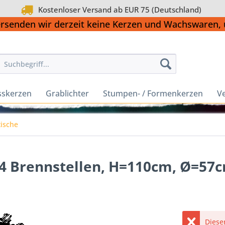
Kostenloser Versand ab EUR 75 (Deutschland)
ersenden wir derzeit keine Kerzen und Wachswaren
sskerzen
Grablichter
Stumpen- / Formenkerzen
Ve
tische
 44 Brennstellen, H=110cm, Ø=57c
Dieser