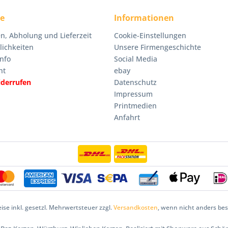
ce
Informationen
n, Abholung und Lieferzeit
Cookie-Einstellungen
ichkeiten
Unsere Firmengeschichte
nfo
Social Media
ht
ebay
iderrufen
Datenschutz
Impressum
Printmedien
Anfahrt
eise inkl. gesetzl. Mehrwertsteuer zzgl.
Versandkosten
, wenn nicht anders be