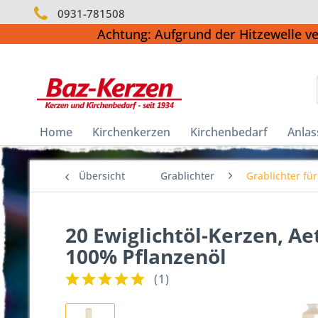
0931-781508
Achtung: Aufgrund der Hitzewelle v
Home
Kirchenkerzen
Kirchenbedarf
Anlas
Übersicht
Grablichter
Grablichter für
20 Ewiglichtöl-Kerzen, Ae
100% Pflanzenöl
(
1
)