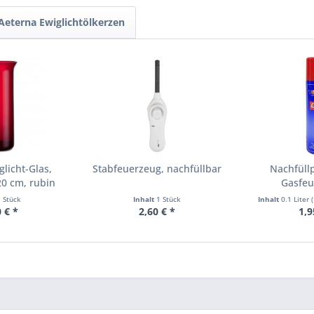
Aeterna Ewiglichtölkerzen
licht-Glas,
Stabfeuerzeug, nachfüllbar
Nachfüll
20 cm, rubin
Gasfeu
Stabfe
1 Stück
Inhalt
1 Stück
Inhalt
0.1 Liter
(
 € *
2,60 € *
1,9