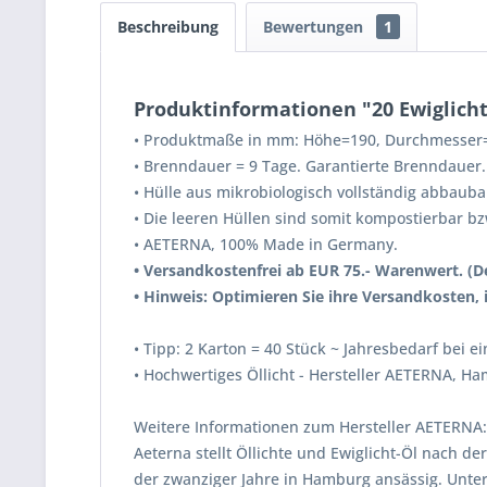
Beschreibung
Bewertungen
1
Produktinformationen "20 Ewiglicht
•
Produktmaße in mm: Höhe=190, Durchmesser
•
Brenndauer = 9 Tage. Garantierte Brenndauer.
•
Hülle aus mikrobiologisch vollständig abbauba
•
Die leeren Hüllen sind somit kompostierbar bz
•
AETERNA, 100% Made in Germany.
•
Versandkostenfrei ab EUR 75.- Warenwert. (De
•
Hinweis: Optimieren Sie ihre Versandkosten, 
•
Tipp: 2 Karton = 40 Stück ~ Jahresbedarf bei ei
•
Hochwertiges Öllicht - Hersteller AETERNA, H
Weitere Informationen zum Hersteller AETERNA:
Aeterna stellt Öllichte und Ewiglicht-Öl nach 
der zwanziger Jahre in Hamburg ansässig. Unt