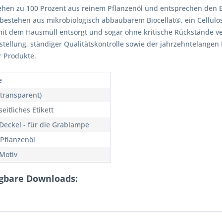
stehen zu 100 Prozent aus reinem Pflanzenöl und entsprechen den 
bestehen aus mikrobiologisch abbaubarem Biocellat®, ein Cellulose
t dem Hausmüll entsorgt und sogar ohne kritische Rückstände ver
ellung, ständiger Qualitätskontrolle sowie der jahrzehntelangen 
r Produkte.
e
(transparent)
eitliches Etikett
Deckel - für die Grablampe
Pflanzenöl
Motiv
ügbare Downloads: