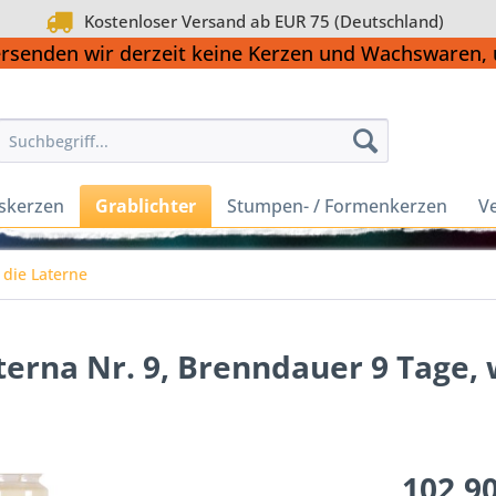
Kostenloser Versand ab EUR 75 (Deutschland)
ersenden wir derzeit keine Kerzen und Wachswaren
skerzen
Grablichter
Stumpen- / Formenkerzen
Ve
 die Laterne
terna Nr. 9, Brenndauer 9 Tage, 
102,90