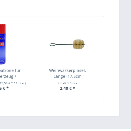
patrone für
Weihwasserpinsel,
erzeug /
Länge=17,5cm
uerzeug
19,50 € * / 1 Liter)
Inhalt
1 Stück
5 € *
2,40 € *