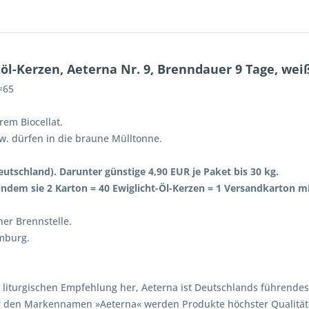
öl-Kerzen, Aeterna Nr. 9, Brenndauer 9 Tage, wei
=65
rem Biocellat.
w. dürfen in die braune Mülltonne.
utschland). Darunter günstige 4,90 EUR je Paket bis 30 kg.
indem sie 2 Karton = 40 Ewiglicht-Öl-Kerzen = 1 Versandkarton mi
ner Brennstelle.
amburg.
der liturgischen Empfehlung her, Aeterna ist Deutschlands führen
er den Markennamen »Aeterna« werden Produkte höchster Qualität