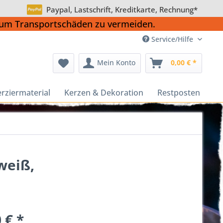
Paypal, Lastschrift, Kreditkarte, Rechnung*
, um Transportschäden zu vermeiden.
Service/Hilfe
Mein Konto
0,00 € *
rziermaterial
Kerzen & Dekoration
Restposten
weiß,
 € *