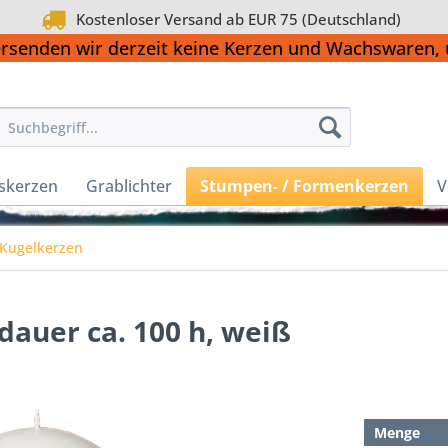
Kostenloser Versand ab EUR 75 (Deutschland)
ersenden wir derzeit keine Kerzen und Wachswaren
skerzen
Grablichter
Stumpen- / Formenkerzen
V
Kugelkerzen
dauer ca. 100 h, weiß
Menge