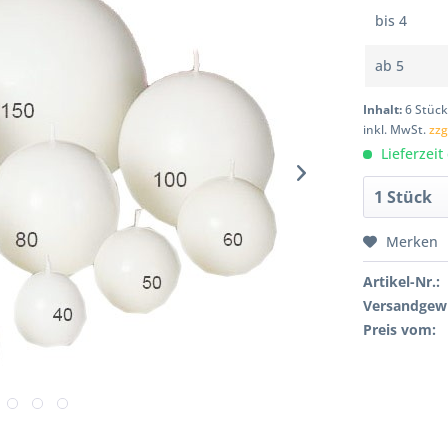
bis
4
ab
5
Inhalt:
6 Stüc
inkl. MwSt.
zzg
Lieferzeit
Merken
Artikel-Nr.:
Versandgewi
Preis vom: