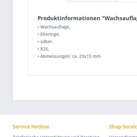
Produktinformationen "Wachsauflage
•
Wachsauflage,
•
Eheringe,
•
silber,
•
R2S,
• Abmessungen: c
a. 23x15 mm
Service Hotline
Shop Servi