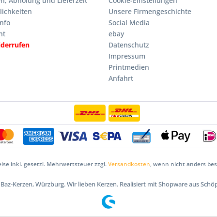
n, Abholung und Lieferzeit
Cookie-Einstellungen
ichkeiten
Unsere Firmengeschichte
nfo
Social Media
ht
ebay
iderrufen
Datenschutz
Impressum
Printmedien
Anfahrt
eise inkl. gesetzl. Mehrwertsteuer zzgl.
Versandkosten
, wenn nicht anders be
5 Baz-Kerzen, Würzburg. Wir lieben Kerzen. Realisiert mit Shopware aus Schö