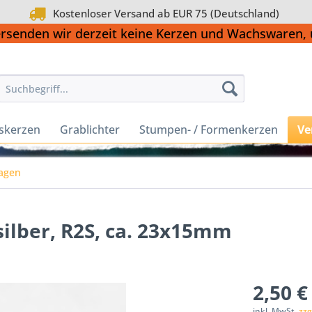
Kostenloser Versand ab EUR 75 (Deutschland)
ersenden wir derzeit keine Kerzen und Wachswaren
skerzen
Grablichter
Stumpen- / Formenkerzen
Ve
agen
silber, R2S, ca. 23x15mm
2,50 €
inkl. MwSt.
zzg