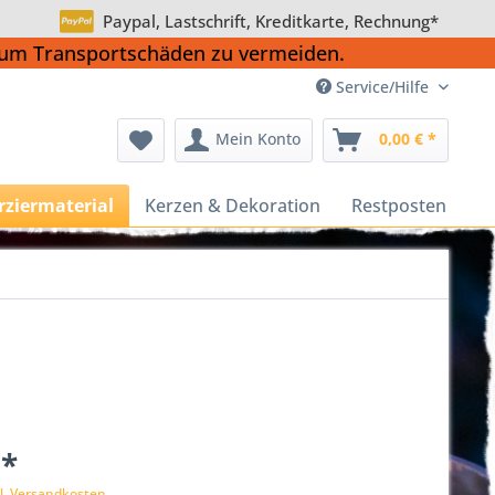
Paypal, Lastschrift, Kreditkarte, Rechnung*
, um Transportschäden zu vermeiden.
Service/Hilfe
Mein Konto
0,00 € *
rziermaterial
Kerzen & Dekoration
Restposten
 *
l. Versandkosten