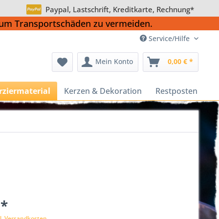
Paypal, Lastschrift, Kreditkarte, Rechnung*
, um Transportschäden zu vermeiden.
Service/Hilfe
Mein Konto
0,00 € *
rziermaterial
Kerzen & Dekoration
Restposten
 *
l. Versandkosten