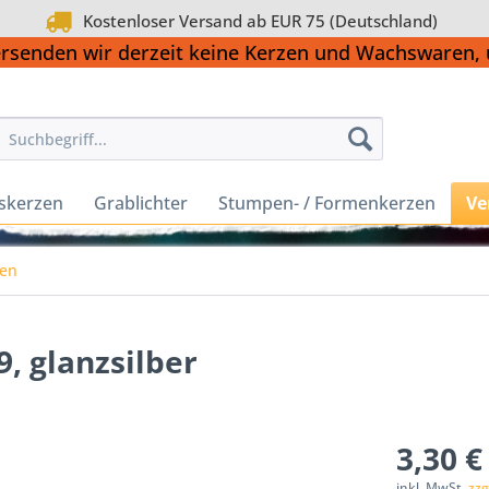
Kostenloser Versand ab EUR 75 (Deutschland)
ersenden wir derzeit keine Kerzen und Wachswaren
skerzen
Grablichter
Stumpen- / Formenkerzen
Ve
en
, glanzsilber
3,30 €
inkl. MwSt.
zzg