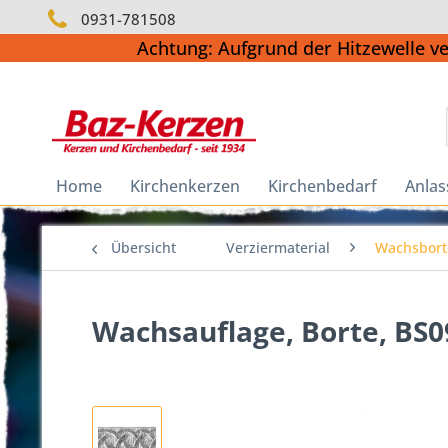
0931-781508
Achtung: Aufgrund der Hitzewelle v
Home
Kirchenkerzen
Kirchenbedarf
Anlas
Übersicht
Verziermaterial
Wachsbort
Wachsauflage, Borte, BS09