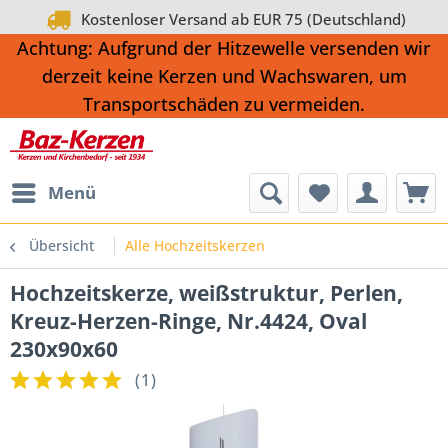
Kostenloser Versand ab EUR 75 (Deutschland)
Achtung: Aufgrund der Hitzewelle versenden wir
derzeit keine Kerzen und Wachswaren, um
Transportschäden zu vermeiden.
Menü
Übersicht
Alle Hochzeitskerzen
Hochzeitskerze, weißstruktur, Perlen,
Kreuz-Herzen-Ringe, Nr.4424, Oval
230x90x60
(
1
)