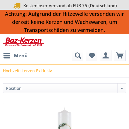
Kostenloser Versand ab EUR 75 (Deutschland)
Paypal, Lastschrift, Kreditkarte, Rechnung*
Achtung: Aufgrund der Hitzewelle versenden wir
derzeit keine Kerzen und Wachswaren, um
Transportschäden zu vermeiden.
Menü
Hochzeitskerzen Exklusiv