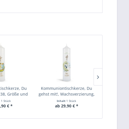
schkerze, Du
Kommuniontischkerze, Du
Kommuniont
4938, Größe und
gehst mit!, Wachsverzierung,
gehst mit
wählbar
4939, Größe und Farbe
4940, Grö
t
1 Stück
Inhalt
1 Stück
Inha
wählbar
wä
,90 € *
ab 29,90 € *
ab 2