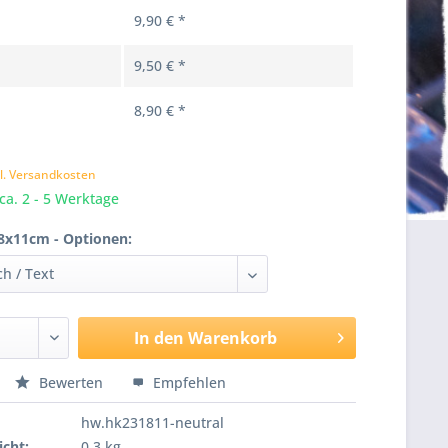
9,90 € *
9,50 € *
8,90 € *
k
l. Versandkosten
 ca. 2 - 5 Werktage
8x11cm - Optionen:
In den
Warenkorb
Bewerten
Empfehlen
hw.hk231811-neutral
cht:
0,3 kg