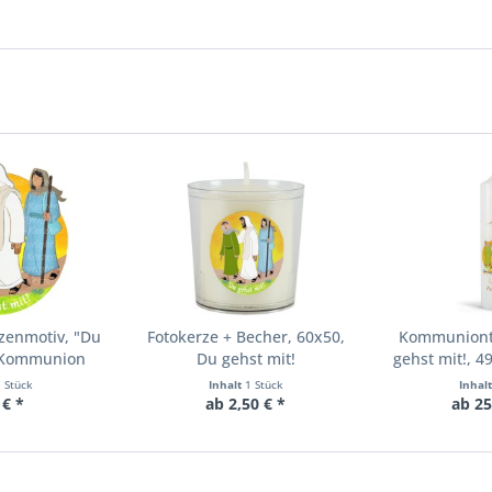
zenmotiv, "Du
Fotokerze + Becher, 60x50,
Kommunionti
, Kommunion
Du gehst mit!
gehst mit!, 
24
Farbe 
1 Stück
Inhalt
1 Stück
Inhal
 € *
ab 2,50 € *
ab 25