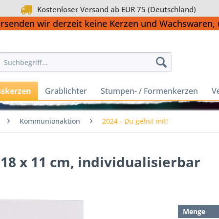
Kostenloser Versand ab EUR 75 (Deutschland)
ersenden wir derzeit keine Kerzen und Wachswaren
sskerzen
Grablichter
Stumpen- / Formenkerzen
V
Kommunionaktion
2024 - Du gehst mit!
18 x 11 cm, individualisierbar
Menge