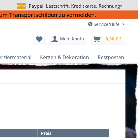
Paypal, Lastschrift, Kreditkarte, Rechnung*
, um Transportschäden zu vermeiden.
Service/Hilfe
Mein Konto
0,00 € *
erziermaterial
Kerzen & Dekoration
Restposten
Preis