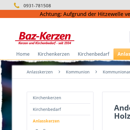
0931-781508
Achtung: Aufgrund der Hitzewelle v
Home
Kirchenkerzen
Kirchenbedarf
Anla
Anlasskerzen
Kommunion
Kommuniona
Kirchenkerzen
And
Kirchenbedarf
Hol
Anlasskerzen