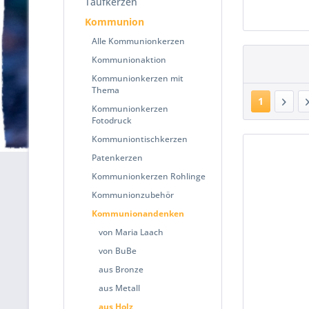
Taufkerzen
Kommunion
Alle Kommunionkerzen
Kommunionaktion
Kommunionkerzen mit
Thema
1
Kommunionkerzen
Fotodruck
Kommuniontischkerzen
Patenkerzen
Kommunionkerzen Rohlinge
Kommunionzubehör
Kommunionandenken
von Maria Laach
von BuBe
aus Bronze
aus Metall
aus Holz