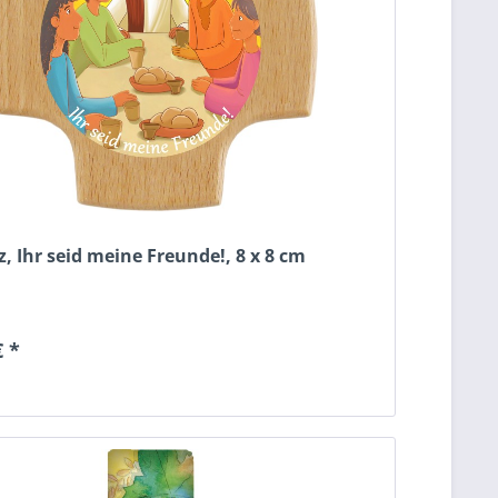
, Ihr seid meine Freunde!, 8 x 8 cm
€ *
n