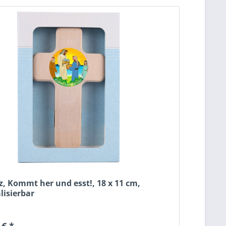
z, Kommt her und esst!, 18 x 11 cm,
lisierbar
 € *