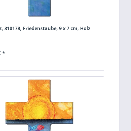
, 810178, Friedenstaube, 9 x 7 cm, Holz
€ *
n