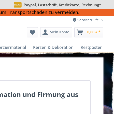
Paypal, Lastschrift, Kreditkarte, Rechnung*
, um Transportschäden zu vermeiden.
Service/Hilfe
Mein Konto
0,00 € *
erziermaterial
Kerzen & Dekoration
Restposten
mation und Firmung aus