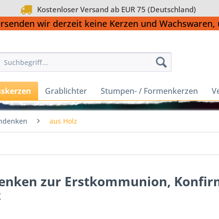
Kostenloser Versand ab EUR 75 (Deutschland)
ersenden wir derzeit keine Kerzen und Wachswaren
sskerzen
Grablichter
Stumpen- / Formenkerzen
V
ndenken
aus Holz
enken zur Erstkommunion, Konfir
z