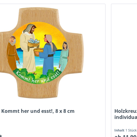
 Kommt her und esst!, 8 x 8 cm
Holzkreu
individua
Inhalt
1 Stück
*
ab 11,90