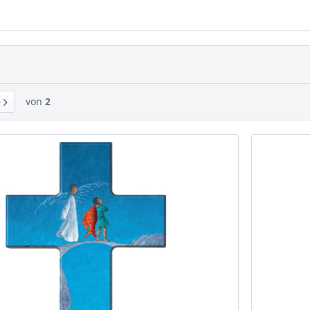
von
2