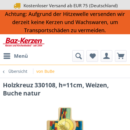
Kostenloser Versand ab EUR 75 (Deutschland)
Achtung: Aufgrund der Hitzewelle versenden wir
derzeit keine Kerzen und Wachswaren, um
Transportschäden zu vermeiden.
Menü
Übersicht
von BuBe
Holzkreuz 330108, h=11cm, Weizen,
Buche natur