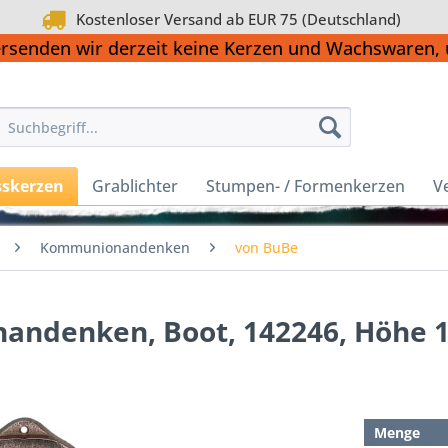
Kostenloser Versand ab EUR 75 (Deutschland)
ersenden wir derzeit keine Kerzen und Wachswaren
sskerzen
Grablichter
Stumpen- / Formenkerzen
V
Kommunionandenken
von BuBe
andenken, Boot, 142246, Höhe 
Menge