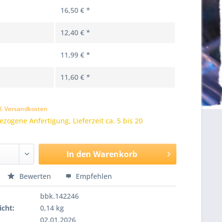
16,50 € *
12,40 € *
11,99 € *
11,60 € *
k
l. Versandkosten
zogene Anfertigung, Lieferzeit ca. 5 bis 20
In den
Warenkorb
Bewerten
Empfehlen
bbk.142246
cht:
0,14 kg
02.01.2026