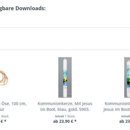
ügbare Downloads:
 Öse, 100 cm,
Kommunionkerze, Mit Jesus
Kommunionti
tur
im Boot, blau, gold, 5903,
Jesus im Boot
Größe wählbar
4
1 Stück
Inhalt
1 Stück
Inhal
 € *
ab 23,90 € *
ab 23