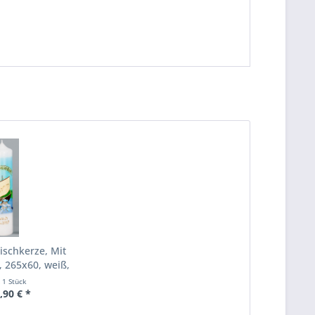
schkerze, Mit
, 265x60, weiß,
903
t
1 Stück
,90 € *