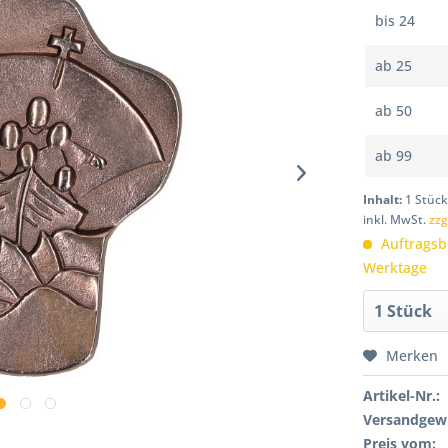
bis
24
ab
25
ab
50
ab
99
Inhalt:
1 Stüc
inkl. MwSt.
zzg
Auftragsbe
Werktage
Merken
Artikel-Nr.:
Versandgewi
Preis vom: