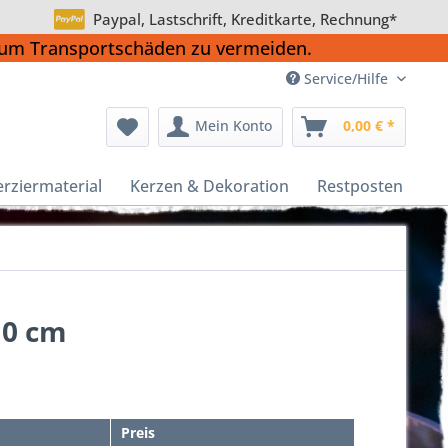
Paypal, Lastschrift, Kreditkarte, Rechnung*
, um Transportschäden zu vermeiden.
Service/Hilfe
Mein Konto
0,00 € *
erziermaterial
Kerzen & Dekoration
Restposten
10 cm
Preis