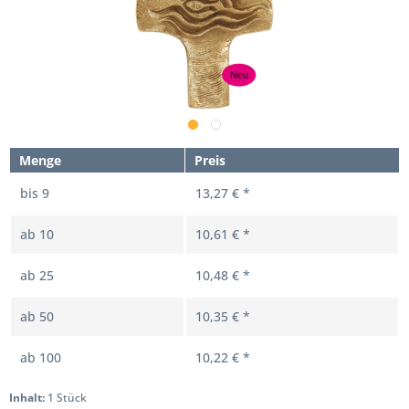
Menge
Preis
bis
9
13,27 € *
ab
10
10,61 € *
ab
25
10,48 € *
ab
50
10,35 € *
ab
100
10,22 € *
Inhalt:
1 Stück