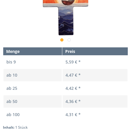
Menge
Preis
bis
9
5,59 € *
ab
10
4,47 € *
ab
25
4,42 € *
ab
50
4,36 € *
ab
100
4,31 € *
Inhalt:
1 Stück