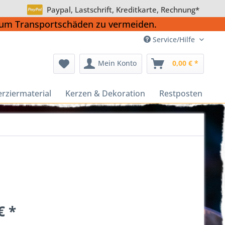
Paypal, Lastschrift, Kreditkarte, Rechnung*
, um Transportschäden zu vermeiden.
Service/Hilfe
Mein Konto
0,00 € *
erziermaterial
Kerzen & Dekoration
Restposten
€ *
k