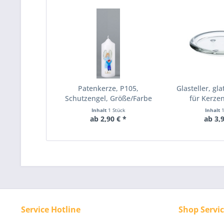
Patenkerze, P105,
Glasteller, gl
Schutzengel, Größe/Farbe
für Kerzen
wählbar
Durch
Inhalt
1 Stück
Inhalt
ab 2,90 € *
ab 3,9
Service Hotline
Shop Servi