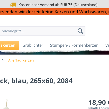
Kostenloser Versand ab EUR 75 (Deutschland)
ersenden wir derzeit keine Kerzen und Wachswaren
sskerzen
Grablichter
Stumpen- / Formenkerzen
V
Alle Taufkerzen
ck, blau, 265x60, 2084
18,90 
Inhalt:
1 Stüc