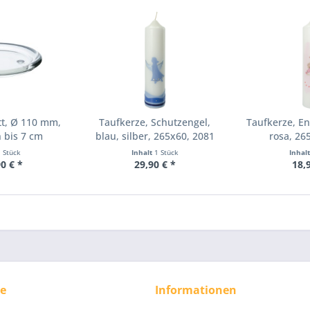
att, Ø 110 mm,
Taufkerze, Schutzengel,
Taufkerze, En
 bis 7 cm
blau, silber, 265x60, 2081
rosa, 26
messer
1 Stück
Inhalt
1 Stück
Inhal
0 € *
29,90 € *
18,
ce
Informationen