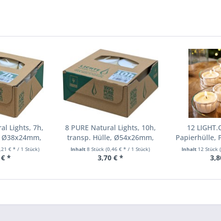
l Lights, 7h,
8 PURE Natural Lights, 10h,
12 LIGHT.
e, Ø38x24mm,
transp. Hülle, Ø54x26mm,
Papierhülle, 
preis!
Aktionspreis!
Ø42x25 mm, 
,21 € * / 1 Stück)
Inhalt
8 Stück
(0,46 € * / 1 Stück)
Inhalt
12 Stück
 € *
3,70 € *
3,8