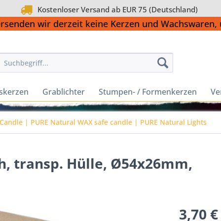
Kostenloser Versand ab EUR 75 (Deutschland)
ersenden wir derzeit keine Kerzen und Wachswaren
skerzen
Grablichter
Stumpen- / Formenkerzen
Ve
Candle | PURE Natural WAX safe candle | PURE Natural Lights
0h, transp. Hülle, Ø54x26mm,
3,70 €