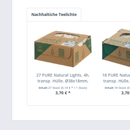
Nachhaltiche Teelichte
27 PURE Natural Lights, 4h,
18 PURE Natura
transp. Hülle, Ø38x18mm,
transp. Hüll
Aktionspreis!
Aktions
Inhalt
27 Stück
(0,14 € * / 1 Stück)
Inhalt
18 Stück
(0
3,70 € *
3,70