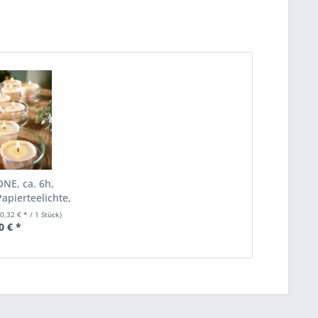
ONE, ca. 6h,
Papierteelichte,
Aktionspreis!
(0,32 € * / 1 Stück)
0 € *