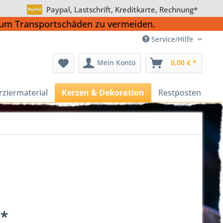
Paypal, Lastschrift, Kreditkarte, Rechnung*
, um Transportschäden zu vermeiden.
Service/Hilfe
Mein Konto
0,00 € *
rziermaterial
Kerzen & Dekoration
Restposten
 *