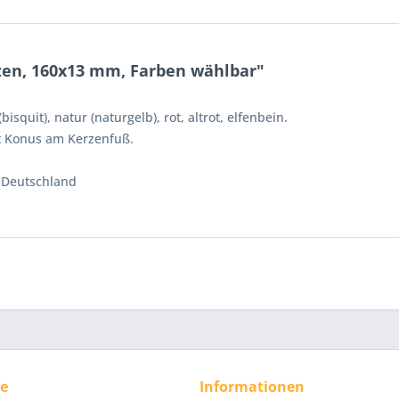
zen, 160x13 mm, Farben wählbar"
isquit), natur (naturgelb), rot, altrot, elfenbein.
it Konus am Kerzenfuß.
, Deutschland
ce
Informationen