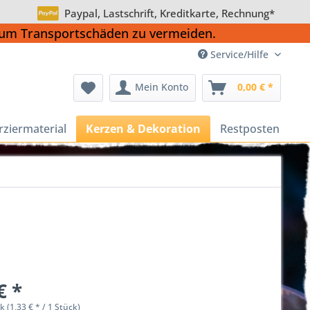
Paypal, Lastschrift, Kreditkarte, Rechnung*
, um Transportschäden zu vermeiden.
Service/Hilfe
Mein Konto
0,00 € *
rziermaterial
Kerzen & Dekoration
Restposten
€ *
k (1,33 € * / 1 Stück)