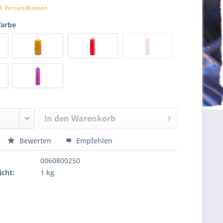
l. Versandkosten
farbe
In den
Warenkorb
Bewerten
Empfehlen
0060800250
cht:
1 kg