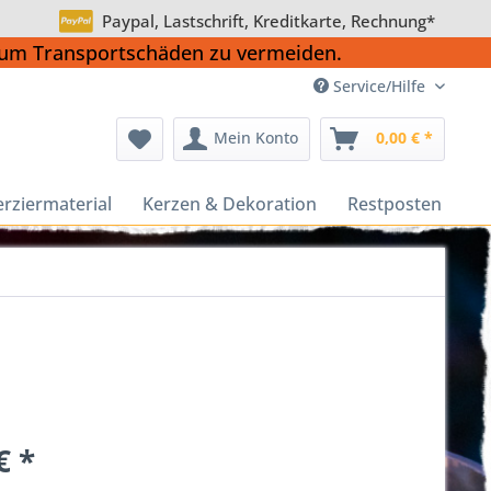
Paypal, Lastschrift, Kreditkarte, Rechnung*
, um Transportschäden zu vermeiden.
Service/Hilfe
Mein Konto
0,00 € *
erziermaterial
Kerzen & Dekoration
Restposten
€ *
k