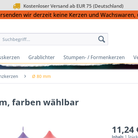
Kostenloser Versand ab EUR 75 (Deutschland)
ersenden wir derzeit keine Kerzen und Wachswaren
sskerzen
Grablichter
Stumpen- / Formenkerzen
V
nzkerzen
Ø 80 mm
mm, farben wählbar
11,24 
Inhalt:
1 Stüc