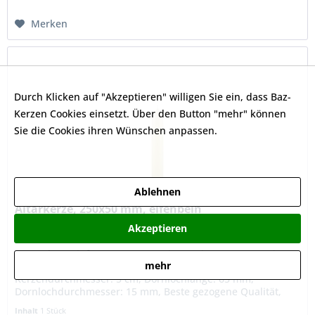
Merken
Durch Klicken auf "Akzeptieren" willigen Sie ein, dass Baz-
Kerzen Cookies einsetzt. Über den Button "mehr" können
Sie die Cookies ihren Wünschen anpassen.
Datenschutzerklärung
Ablehnen
Altarkerze, 250x50 mm, elfenbein
Akzeptieren
Verpackungsinfo: VE = 2 Kerzen im Papier / 24 Kerzen im
mehr
Umkarton, Farbe: elfenbein, Kerzenlänge: 25 cm,
Kerzendurchmesser: 5 cm, Dornlochlänge: 65 mm,
Dornlochdurchmesser: 15 mm, Beste gezogene Qualität,
RAL-Gütezeichen, Altarkerzen sind...
Inhalt
1 Stück