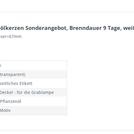
tölkerzen Sonderangebot, Brenndauer 9 Tage, wei
sser=67mm
e
(transparent)
eitliches Etikett
Deckel - für die Grablampe
Pflanzenöl
Motiv