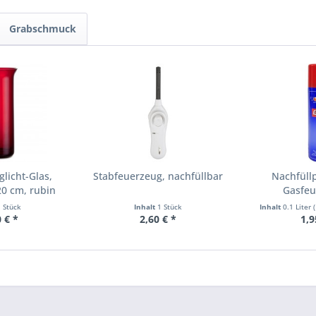
Grabschmuck
licht-Glas,
Stabfeuerzeug, nachfüllbar
Nachfüll
20 cm, rubin
Gasfeu
Stabfe
1 Stück
Inhalt
1 Stück
Inhalt
0.1 Liter
(
 € *
2,60 € *
1,9