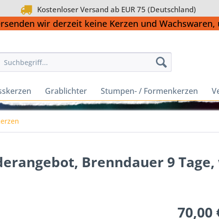
Kostenloser Versand ab EUR 75 (Deutschland)
ersenden wir derzeit keine Kerzen und Wachswaren
sskerzen
Grablichter
Stumpen- / Formenkerzen
V
kerzen
derangebot, Brenndauer 9 Tage,
70,00 