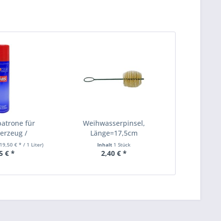
patrone für
Weihwasserpinsel,
erzeug /
Länge=17,5cm
uerzeug
19,50 € * / 1 Liter)
Inhalt
1 Stück
5 € *
2,40 € *