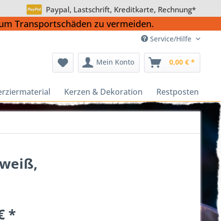
Paypal, Lastschrift, Kreditkarte, Rechnung*
, um Transportschäden zu vermeiden.
Service/Hilfe
Mein Konto
0,00 € *
erziermaterial
Kerzen & Dekoration
Restposten
 weiß,
€ *