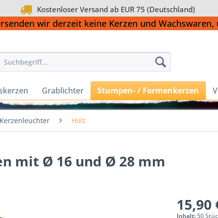
Kostenloser Versand ab EUR 75 (Deutschland)
ersenden wir derzeit keine Kerzen und Wachswaren
skerzen
Grablichter
Stumpen- / Formenkerzen
V
Kerzenleuchter
Holz
zen mit Ø 16 und Ø 28 mm
15,90 
Inhalt:
50 Stüc