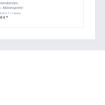
sionskerzen,
, Aktionspreis!
(0,55 € * / 1 Stück)
50 € *