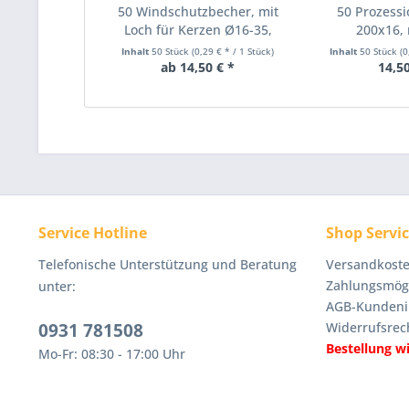
50 Windschutzbecher, mit
50 Prozessi
Loch für Kerzen Ø16-35,
200x16, 
farblos
Aktions
Inhalt
50 Stück
(0,29 € * / 1 Stück)
Inhalt
50 Stück
(0
ab 14,50 € *
14,50
Service Hotline
Shop Servi
Telefonische Unterstützung und Beratung
Versandkoste
Zahlungsmögl
unter:
AGB-Kundeni
0931 781508
Widerrufsrec
Bestellung w
Mo-Fr: 08:30 - 17:00 Uhr