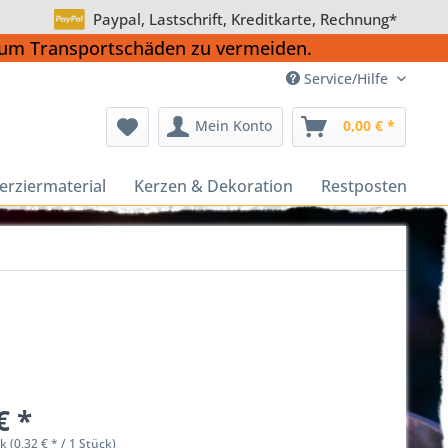
Paypal, Lastschrift, Kreditkarte, Rechnung*
, um Transportschäden zu vermeiden.
Service/Hilfe
Mein Konto
0,00 € *
erziermaterial
Kerzen & Dekoration
Restposten
€ *
k (0,32 € * / 1 Stück)