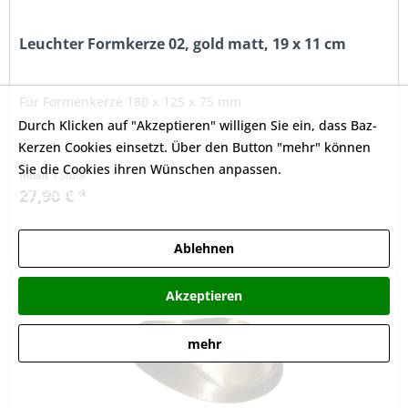
Leuchter Formkerze 02, gold matt, 19 x 11 cm
Für Formenkerze 180 x 125 x 75 mm
Durch Klicken auf "Akzeptieren" willigen Sie ein, dass Baz-
Kerzen Cookies einsetzt. Über den Button "mehr" können
Sie die Cookies ihren Wünschen anpassen.
Inhalt
1 Stück
Datenschutzerklärung
27,90 € *
Merken
Ablehnen
Akzeptieren
mehr