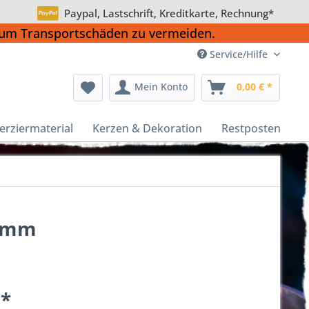
Paypal, Lastschrift, Kreditkarte, Rechnung*
, um Transportschäden zu vermeiden.
Service/Hilfe
Mein Konto
0,00 € *
erziermaterial
Kerzen & Dekoration
Restposten
3 mm
 *