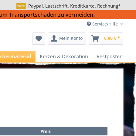
Paypal, Lastschrift, Kreditkarte, Rechnung*
, um Transportschäden zu vermeiden.
Service/Hilfe
Mein Konto
0,00 € *
rziermaterial
Kerzen & Dekoration
Restposten
Preis