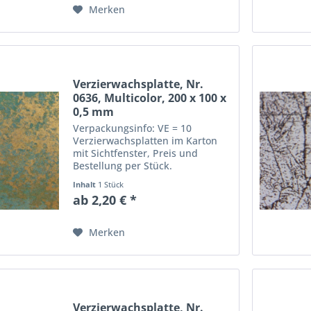
Merken
Verzierwachsplatte, Nr.
0636, Multicolor, 200 x 100 x
0,5 mm
Verpackungsinfo: VE = 10
Verzierwachsplatten im Karton
mit Sichtfenster, Preis und
Bestellung per Stück.
Abmessungen einer
Inhalt
1 Stück
Verzierwachsplatte: Länge: 20
ab 2,20 € *
cm, Breite: 10 cm, Dicke: 0,5 mm
Merken
Verzierwachsplatte, Nr.