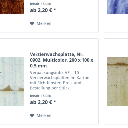
Abmessungen einer
Inhalt
1 Stück
Verzierwachsplatte: Länge: 20
ab 2,20 € *
cm, Breite: 10 cm, Dicke: 0,5 mm
Merken
Verzierwachsplatte, Nr.
0902, Multicolor, 200 x 100 x
0,5 mm
Verpackungsinfo: VE = 10
Verzierwachsplatten im Karton
mit Sichtfenster, Preis und
Bestellung per Stück.
Abmessungen einer
Inhalt
1 Stück
Verzierwachsplatte: Länge: 20
ab 2,20 € *
cm, Breite: 10 cm, Dicke: 0,5 mm
Merken