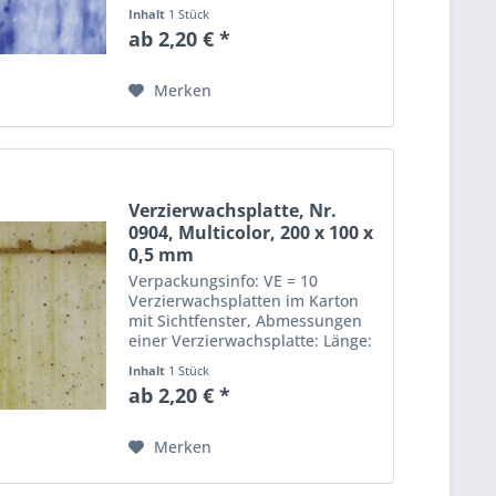
Abmessungen einer
Inhalt
1 Stück
Verzierwachsplatte: Länge: 20
ab 2,20 € *
cm, Breite: 10 cm, Dicke: 0,5 mm
Merken
Verzierwachsplatte, Nr.
0904, Multicolor, 200 x 100 x
0,5 mm
Verpackungsinfo: VE = 10
Verzierwachsplatten im Karton
mit Sichtfenster, Abmessungen
einer Verzierwachsplatte: Länge:
20 cm, Breite: 10 cm, Dicke: 0,5
Inhalt
1 Stück
mm
ab 2,20 € *
Merken