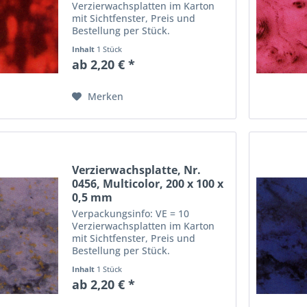
Verzierwachsplatten im Karton
mit Sichtfenster, Preis und
Bestellung per Stück.
Abmessungen einer
Inhalt
1 Stück
Verzierwachsplatte: Länge: 20
ab 2,20 € *
cm, Breite: 10 cm, Dicke: 0,5 mm
Merken
Verzierwachsplatte, Nr.
0456, Multicolor, 200 x 100 x
0,5 mm
Verpackungsinfo: VE = 10
Verzierwachsplatten im Karton
mit Sichtfenster, Preis und
Bestellung per Stück.
Abmessungen einer
Inhalt
1 Stück
Verzierwachsplatte: Länge: 20
ab 2,20 € *
cm, Breite: 10 cm, Dicke: 0,5 mm