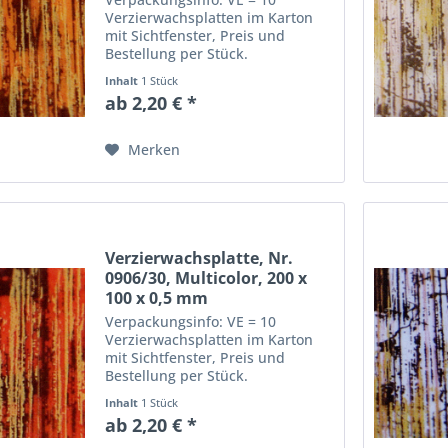
Verzierwachsplatten im Karton
mit Sichtfenster, Preis und
Bestellung per Stück.
Abmessungen einer
Inhalt
1 Stück
Verzierwachsplatte: Länge: 20
ab 2,20 € *
cm, Breite: 10 cm, Dicke: 0,5 mm
Merken
Verzierwachsplatte, Nr.
0906/30, Multicolor, 200 x
100 x 0,5 mm
Verpackungsinfo: VE = 10
Verzierwachsplatten im Karton
mit Sichtfenster, Preis und
Bestellung per Stück.
Abmessungen einer
Inhalt
1 Stück
Verzierwachsplatte: Länge: 20
ab 2,20 € *
cm, Breite: 10 cm, Dicke: 0,5 mm