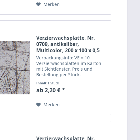
Merken
Verzierwachsplatte, Nr.
0709, antiksilber,
Multicolor, 200 x 100 x 0,5
mm
Verpackungsinfo: VE = 10
Verzierwachsplatten im Karton
mit Sichtfenster, Preis und
Bestellung per Stück.
Abmessungen einer
Inhalt
1 Stück
Verzierwachsplatte: Länge: 20
ab 2,20 € *
cm, Breite: 10 cm, Dicke: 0,5 mm
Merken
Verzierwachsplatte, Nr.