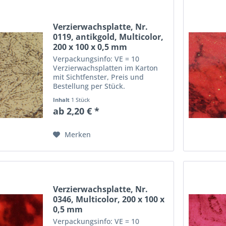
Verzierwachsplatte, Nr.
0119, antikgold, Multicolor,
200 x 100 x 0,5 mm
Verpackungsinfo: VE = 10
Verzierwachsplatten im Karton
mit Sichtfenster, Preis und
Bestellung per Stück.
Abmessungen einer
Inhalt
1 Stück
Verzierwachsplatte: Länge: 20
ab 2,20 € *
cm, Breite: 10 cm, Dicke: 0,5 mm
Merken
Verzierwachsplatte, Nr.
0346, Multicolor, 200 x 100 x
0,5 mm
Verpackungsinfo: VE = 10