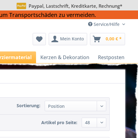
Paypal, Lastschrift, Kreditkarte, Rechnung*
, um Transportschäden zu vermeiden.
Service/Hilfe
Mein Konto
0,00 € *
rziermaterial
Kerzen & Dekoration
Restposten
Sortierung:
Artikel pro Seite: