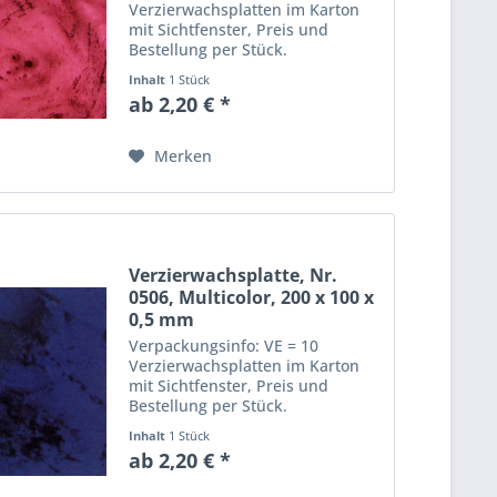
Verzierwachsplatten im Karton
mit Sichtfenster, Preis und
Bestellung per Stück.
Abmessungen einer
Inhalt
1 Stück
Verzierwachsplatte: Länge: 20
ab 2,20 € *
cm, Breite: 10 cm, Dicke: 0,5 mm
Merken
Verzierwachsplatte, Nr.
0506, Multicolor, 200 x 100 x
0,5 mm
Verpackungsinfo: VE = 10
Verzierwachsplatten im Karton
mit Sichtfenster, Preis und
Bestellung per Stück.
Abmessungen einer
Inhalt
1 Stück
Verzierwachsplatte: Länge: 20
ab 2,20 € *
cm, Breite: 10 cm, Dicke: 0,5 mm