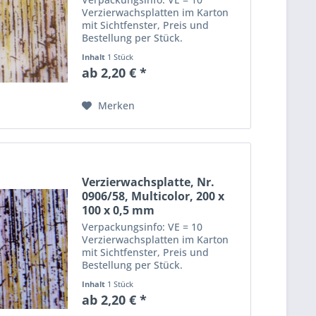
Verzierwachsplatten im Karton
mit Sichtfenster, Preis und
Bestellung per Stück.
Abmessungen einer
Inhalt
1 Stück
Verzierwachsplatte: Länge: 20
ab 2,20 € *
cm, Breite: 10 cm, Dicke: 0,5 mm
Merken
Verzierwachsplatte, Nr.
0906/58, Multicolor, 200 x
100 x 0,5 mm
Verpackungsinfo: VE = 10
Verzierwachsplatten im Karton
mit Sichtfenster, Preis und
Bestellung per Stück.
Abmessungen einer
Inhalt
1 Stück
Verzierwachsplatte: Länge: 20
ab 2,20 € *
cm, Breite: 10 cm, Dicke: 0,5 mm