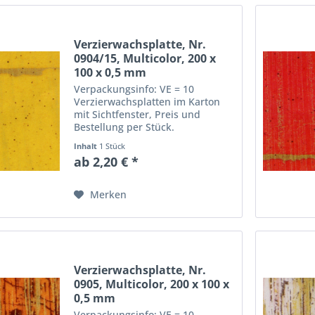
Verzierwachsplatte, Nr.
0904/15, Multicolor, 200 x
100 x 0,5 mm
Verpackungsinfo: VE = 10
Verzierwachsplatten im Karton
mit Sichtfenster, Preis und
Bestellung per Stück.
Abmessungen einer
Inhalt
1 Stück
Verzierwachsplatte: Länge: 20
ab 2,20 € *
cm, Breite: 10 cm, Dicke: 0,5 mm
Merken
Verzierwachsplatte, Nr.
0905, Multicolor, 200 x 100 x
0,5 mm
Verpackungsinfo: VE = 10