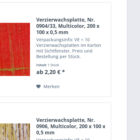
Verzierwachsplatte, Nr.
0904/33, Multicolor, 200 x
100 x 0,5 mm
Verpackungsinfo: VE = 10
Verzierwachsplatten im Karton
mit Sichtfenster, Preis und
Bestellung per Stück.
Abmessungen einer
Inhalt
1 Stück
Verzierwachsplatte: Länge: 20
ab 2,20 € *
cm, Breite: 10 cm, Dicke: 0,5 mm
Merken
Verzierwachsplatte, Nr.
0906, Multicolor, 200 x 100 x
0,5 mm
Verpackungsinfo: VE = 10