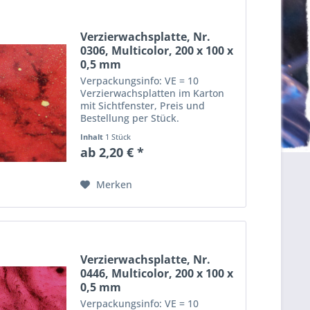
Verzierwachsplatte, Nr.
0306, Multicolor, 200 x 100 x
0,5 mm
Verpackungsinfo: VE = 10
Verzierwachsplatten im Karton
mit Sichtfenster, Preis und
Bestellung per Stück.
Abmessungen einer
Inhalt
1 Stück
Verzierwachsplatte: Länge: 20
ab 2,20 € *
cm, Breite: 10 cm, Dicke: 0,5 mm
Merken
Verzierwachsplatte, Nr.
0446, Multicolor, 200 x 100 x
0,5 mm
Verpackungsinfo: VE = 10