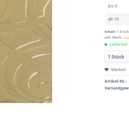
bis
9
ab
10
Inhalt:
1 Stüc
inkl. MwSt.
zzg
Lieferzeit
Merken
Artikel-Nr.:
Versandgewi