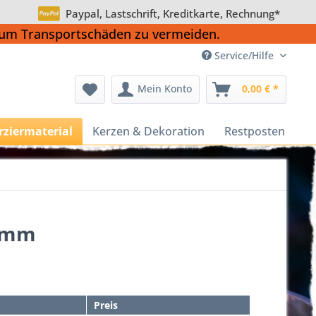
Paypal, Lastschrift, Kreditkarte, Rechnung*
, um Transportschäden zu vermeiden.
Service/Hilfe
Mein Konto
0,00 € *
rziermaterial
Kerzen & Dekoration
Restposten
5 mm
Preis