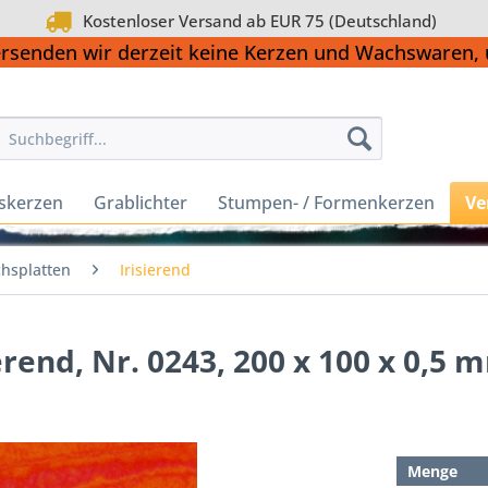
Kostenloser Versand ab EUR 75 (Deutschland)
ersenden wir derzeit keine Kerzen und Wachswaren
skerzen
Grablichter
Stumpen- / Formenkerzen
Ve
hsplatten
Irisierend
erend, Nr. 0243, 200 x 100 x 0,5 
Menge