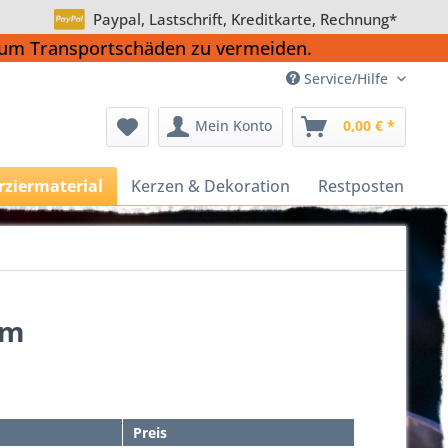
Paypal, Lastschrift, Kreditkarte, Rechnung*
, um Transportschäden zu vermeiden.
Service/Hilfe
Mein Konto
0,00 € *
rziermaterial
Kerzen & Dekoration
Restposten
mm
Preis