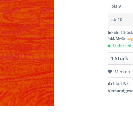
bis
9
ab
10
Inhalt:
1 Stüc
inkl. MwSt.
zzg
Lieferzeit
Merken
Artikel-Nr.:
Versandgewi