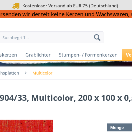
Kostenloser Versand ab EUR 75 (Deutschland)
ersenden wir derzeit keine Kerzen und Wachswaren
skerzen
Grablichter
Stumpen- / Formenkerzen
Ve
hsplatten
Multicolor
904/33, Multicolor, 200 x 100 x 
Menge