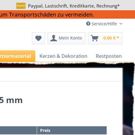
Paypal, Lastschrift, Kreditkarte, Rechnung*
, um Transportschäden zu vermeiden.
Service/Hilfe
Mein Konto
0,00 € *
rziermaterial
Kerzen & Dekoration
Restposten
0,5 mm
Preis