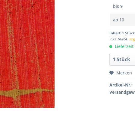
bis
9
ab
10
Inhalt:
1 Stüc
inkl. MwSt.
zzg
Lieferzeit
Merken
Artikel-Nr.:
Versandgewi